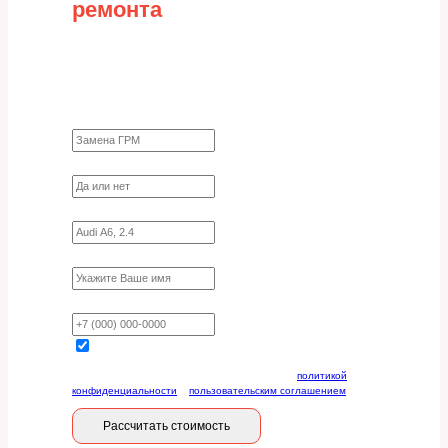
ремонта
Заполните форму для точного расчета
стоимости
Какие работы нужно сделать?
Требуются ли запчасти?
Укажите марку, модель, двигатель
Имя
Ваш телефон
Отправляя данную форму, вы соглашаетесь с
политикой
конфиденциальности
и
пользовательским соглашением
Рассчитать стоимость