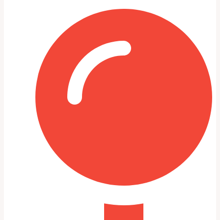
Проверка
Гидравлика,
уровней и
Доливка, промывка
охлаждение,
состояния
или замена
тормоза
жидкостей
Ошибки ECU,
Считать коды,
Диагностика
адаптация
обновить ПО,
электроники
систем
устранить причину
Осмотр
Комфорт,
Регулировка,
подвески и
безопасность,
балансировка, замена
шин
управляемость
изношенных деталей
Пошаговый план работ при
первом ТО
Начинаю с визуального осмотра всей машины:
подкапотное пространство, днище, крепления и
шланги. Чаще всего по внешним признакам можно
понять, где есть течи или слабые узлы.