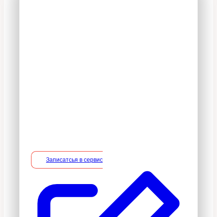
На все оказываемые
услуги действует 100%
гарантия
В период действия гарантийного
срока владелец вправе потребовать
устранение недостатков в услуге на
безвозмездной основе, включая
необходимые работы по монтажу/
демонтажу.
Записатсья в сервис