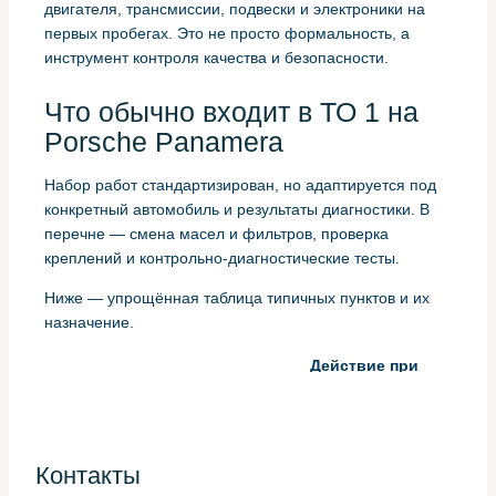
двигателя, трансмиссии, подвески и электроники на
первых пробегах. Это не просто формальность, а
инструмент контроля качества и безопасности.
Что обычно входит в ТО 1 на
Porsche Panamera
Набор работ стандартизирован, но адаптируется под
конкретный автомобиль и результаты диагностики. В
перечне — смена масел и фильтров, проверка
креплений и контрольно-диагностические тесты.
Ниже — упрощённая таблица типичных пунктов и их
назначение.
Действие при
Проверка
Назначение
отклонении
Замена
Слить масло, заменить
Защита
моторного
фильтр, залить
двигателя от
масла и
рекомендованное
Контакты
износа
фильтра
масло