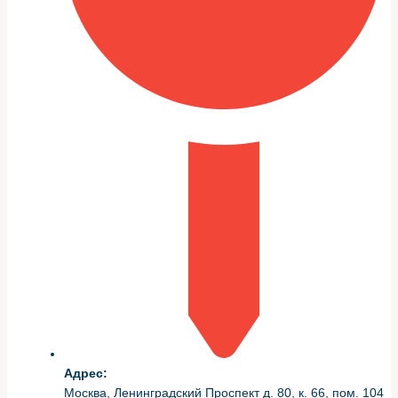
выполняю в начале диагностики.
Визуальный осмотр внешних компонентов
рулевого механизма.
Проверка люфта и равномерности усилия на
руле при стоящем автомобиле.
Проверка уровня и состояния рабочей жидкости,
если применяется гидравлика.
Сканирование контроллеров на предмет ошибок
в памяти блоков управления.
Пошаговый алгоритм
детальной проверки
Диагностика делится на механическую часть и
электронную. Последовательность важна: сначала
убедиться, что нет очевидных механических дефектов,
и только затем переходить к компьютерной
диагностике.
Адрес:
Практический алгоритм, который применяю каждый
Москва, Ленинградский Проспект д. 80, к. 66, пом. 104