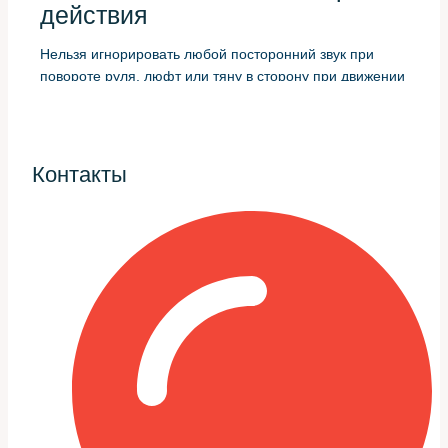
действия
Нельзя игнорировать любой посторонний звук при
повороте руля, люфт или тяну в сторону при движении
по прямой. Эти симптомы указывают на конкретные
узлы: рулевые тяги, рейку, подшипники или
электронные датчики.
Контакты
При первых жалобах важно провести визуальный
осмотр и простой тест: стоит оценить величину люфта
на руле и проверить состояние рулевых тяговых
наконечников. Если есть подтёки жидкости, это прямой
признак проблем в гидравлической части или
уплотнений.
Короткий список первичных
проверок
Ниже — базовый перечень действий, которые