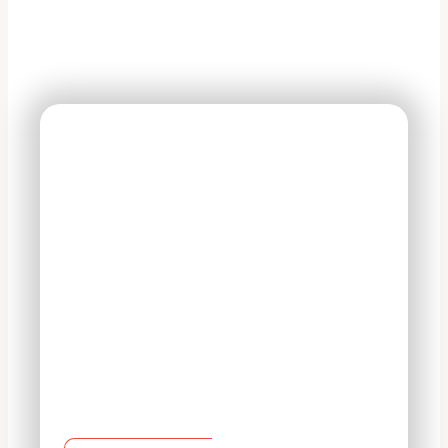
На все оказываемые
услуги действует 100%
гарантия
В период действия гарантийного
срока владелец вправе потребовать
устранение недостатков в услуге на
безвозмездной основе, включая
необходимые работы по монтажу/
демонтажу.