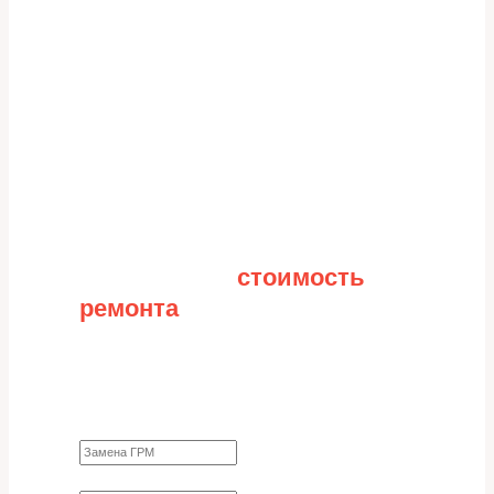
Рассчитайте
стоимость
ремонта
Заполните форму для точного расчета
стоимости
Какие работы нужно сделать?
Требуются ли запчасти?