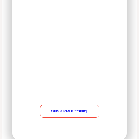
На все оказываемые
услуги действует 100%
гарантия
В период действия гарантийного
срока владелец вправе потребовать
устранение недостатков в услуге на
безвозмездной основе, включая
необходимые работы по монтажу/
демонтажу.
Записатсья в сервис