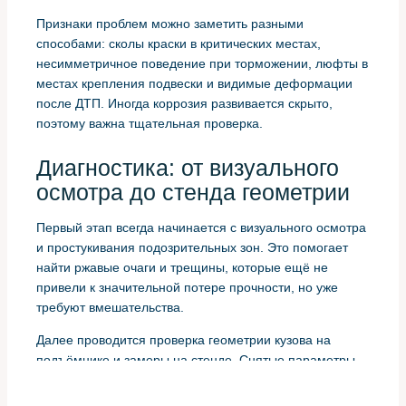
Признаки проблем можно заметить разными
способами: сколы краски в критических местах,
несимметричное поведение при торможении, люфты в
местах крепления подвески и видимые деформации
после ДТП. Иногда коррозия развивается скрыто,
поэтому важна тщательная проверка.
Диагностика: от визуального
осмотра до стенда геометрии
Первый этап всегда начинается с визуального осмотра
и простукивания подозрительных зон. Это помогает
найти ржавые очаги и трещины, которые ещё не
привели к значительной потере прочности, но уже
требуют вмешательства.
Далее проводится проверка геометрии кузова на
подъёмнике и замеры на стенде. Снятые параметры
сравниваются с заводскими допусками, что позволяет
понять, достаточно ли локального ремонта или