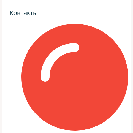
требуется вмешательство в несущую структуру.
Контакты
Оборудование и методы
диагностики
Использую толщиномеры для контроля коррозии,
ферромагнитные индикаторы для поиска трещин и
лазерные дальномеры на стенде геометрии. Эти
инструменты показывают картину точнее обычного ока
и сокращают риск ошибок при составлении плана
работ.
Иногда требуется демонтаж навесных деталей для
доступа к труднодоступным местам — крылья,
брызговики, элементы подвески. Эта операция
занимает время, но гарантирует, что не пропустится
скрытая трещина или прогнивший участок.
Типовые причины