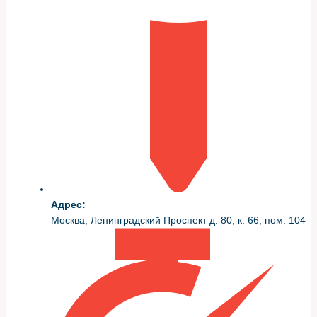
повреждений лонжерона
Причины различаются: фронтальные удары, боковые
наезды, длительное воздействие влаги и реагентов.
Каждая причина даёт свой характер повреждения, от
одиночной складки до протяжённой коррозии по всей
длине детали.
Ниже таблица с типичными признаками и ходом работ,
который чаще всего применяю в сервисе «Первый
Сервис».
Причина
Признаки
Частый ход работ
Адрес:
Искажение
Выправление на
Москва, Ленинградский Проспект д. 80, к. 66, пом. 104
Фронтальный
формы,
стапеле, замена секции
удар
трещины у
лонжерона, сварка
креплений
Вырезание поражённых
Отслоение
зон, вварка заплат,
Коррозия
металла,
антикоррозионная
перфорация