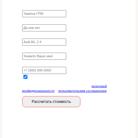
Какие работы нужно сделать?
Требуются ли запчасти?
Укажите марку, модель, двигатель
Имя
Ваш телефон
Отправляя данную форму, вы соглашаетесь с
политикой
конфиденциальности
и
пользовательским соглашением
Рассчитать стоимость