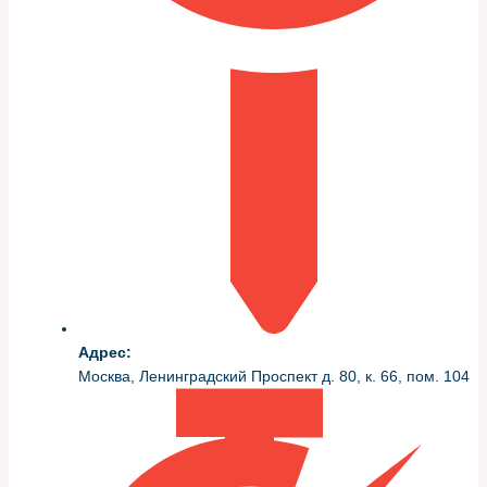
долговечностью, чтобы улучшения не превратились в
постоянные ремонты.
Риски и когда не стоит трогать
прошивку
Если автомобиль регулярно эксплуатируется в жестких
режимах, у него слабые узлы трансмиссии или
двигатель уже имеет накопленный износ, от чип-
тюнинга лучше отказаться. Усиление нагрузки без
усиления аппаратной части сокращает ресурс
ключевых агрегатов.
Также не рекомендую вмешиваться в прошивку, когда
Адрес:
есть активные ошибки в электронике или проблемы с
Москва, Ленинградский Проспект д. 80, к. 66, пом. 104
топливной системой — сначала ремонт, потом тюнинг.
Как проходит стандартный
процесс в автосервисе