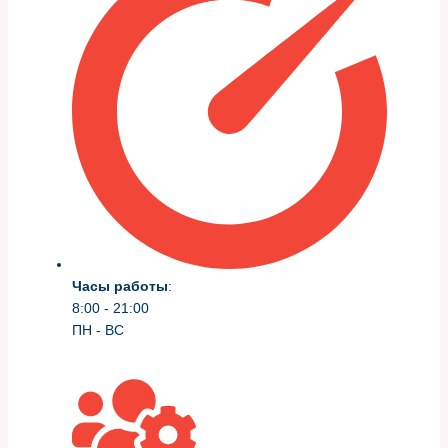
«»Первый Сервис»«
Первый шаг — полная диагностика: считывание кодов
ошибок, проверка датчиков, оценка состояния
сцепления и гидравлики трансмиссии. Без этого любые
изменения не будут безопасными.
Дальше — замер на стенде и бенчмаркинг заводских
карт. Только после этого приступаю к корректировкам с
поэтапным тестированием на дороге и повторной
диагностикой.
Инструменты и методы
Часы работы
:
8:00 - 21:00
Работаю с сертифицированными интерфейсами для
ПН - ВС
чтения и записи прошивок, использую адаптеры
уровня заводских дилеров и собственные
диагностические сценарии. Крайне важна точность
считывания и сохранение оригинальной прошивки на
случай отката.