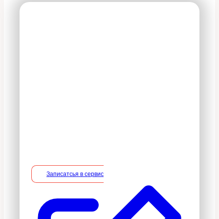
На все оказываемые
услуги действует 100%
гарантия
В период действия гарантийного
срока владелец вправе потребовать
устранение недостатков в услуге на
безвозмездной основе, включая
необходимые работы по монтажу/
демонтажу.
Записатсья в сервис