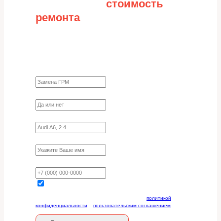
Рассчитайте
стоимость
ремонта
Заполните форму для точного расчета
стоимости
Какие работы нужно сделать?
Требуются ли запчасти?
Укажите марку, модель, двигатель
Имя
Ваш телефон
Отправляя данную форму, вы соглашаетесь с
политикой
конфиденциальности
и
пользовательским соглашением