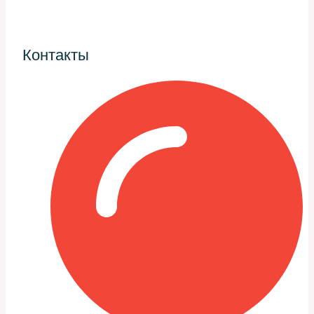
диапазонах оборотов и при динамичных разгонах.
Ограничения определяются конструкцией: ресурсы
Контакты
сцепления или гидротрансформатора, прочность
поршневой группы и система охлаждения. Нельзя
повышать мощность бесконтрольно, иначе риск
поломки вырастает сильнее выгоды.
Преимущества при грамотной
настройке
Более ровный отклик педали газа, сокращение
времени переключений и плавность хода при
спокойной езде — всё это достижимо при корректной
прошивке. Это не только про цифры на стенде, но и
про комфорт в повседневной эксплуатации.
Для Porsche Cayenne особенно важно сохранить
баланс между спортивной динамикой и