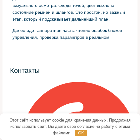
визуального осмотра: следы течей, цвет выхлопа,
состояние ремней и шлангов. Это простой, но важный
этап, который подсказывает дальнейший план.
Далее идет аппаратная часть: чтение ошибок блоков
управления, проверка параметров в реальном
времени, тесты компрессии, утечек и давления
топлива. В конце — тест на стенде или короткая
дорожная проба для подтверждения диагноза.
Контакты
Ключевые этапы работы
Первый этап — считывание кодов неисправностей и
анализ логов. Это дает список подозрений, но не
всегда точный ответ.
Второй этап — измерения на двигателе: компрессия,
Этот сайт использует cookie для хранения данных. Продолжая
температурные режимы, давление наддува,
использовать сайт, Вы даете свое согласие на работу с этими
параметры топливной системы. Третий —
файлами.
OK
электропроверки: состояние датчиков, проводки и