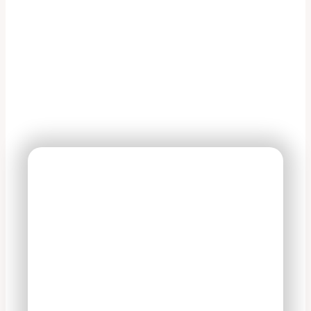
На все оказываемые
услуги действует 100%
гарантия
В период действия гарантийного
срока владелец вправе потребовать
устранение недостатков в услуге на