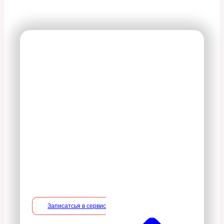
На все оказываемые
услуги действует 100%
гарантия
В период действия гарантийного
срока владелец вправе потребовать
устранение недостатков в услуге на
безвозмездной основе, включая
необходимые работы по монтажу/
демонтажу.
Записатсья в сервис