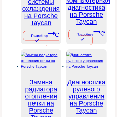
компьютерная
системы
диагностика
охлаждения
на Porsche
на Porsche
Taycan
Taycan
Подробнее
Подробнее
Замена
Диагностика
радиатора
рулевого
отопления
управления
печки на
на Porsche
Porsche
Taycan