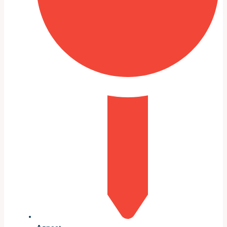
как
Первый шаг — визуальный осмотр в поднятом
положении. Оцениваем состояние шлангов, защитных
оплёток и пластиковых держателей. Коррозия на жести
топливного трубопровода или разлохмаченные хомуты
говорят о немедленной замене.
Далее подключаем манометр и проверяем рабочее
давление на холостом ходу и при нагрузке. Для
современных Porsche 911 важны и пиковые значения,
и стабильность давления в динамике.
Дополнительно используем тест на наличие
микротрещин с помощью дымогенератора и
окрашивание поверхностей для выявления медленных
капель. Проверяем электрические разъёмы насосов и
состояния обратных клапанов.
Таблица типичных причин