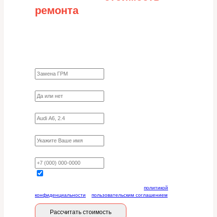
ремонта
Заполните форму для точного расчета
стоимости
Какие работы нужно сделать?
Требуются ли запчасти?
Укажите марку, модель, двигатель
Имя
Ваш телефон
Отправляя данную форму, вы соглашаетесь с
политикой
конфиденциальности
и
пользовательским соглашением
Рассчитать стоимость