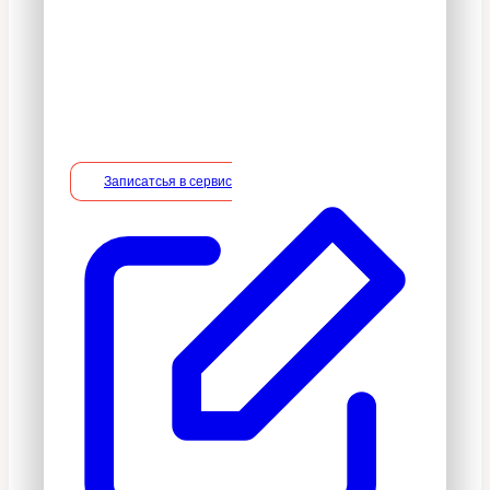
срока владелец вправе потребовать
устранение недостатков в услуге на
безвозмездной основе, включая
необходимые работы по монтажу/
демонтажу.
Записатсья в сервис