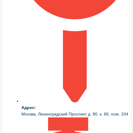
Подготовка — половина успеха. Список необходимого
минимален, но желательно иметь под рукой
качественные расходники и инструменты, чтобы не
прерывать работу.
Ниже таблица с базовым набором, который я
использую при замене радиатора отопления печки на
Porsche 911.
Инструмент / деталь
Назначение
Снятие креплений
Набор торцевых ключей и
панели и короба
трещотка
печки
Отвинчиваемые хомуты/новые
Замена старых
хомуты
креплений патрубков
Новый радиатор отопления
Адрес:
Основная запасная
(оригинал или качественный
Москва, Ленинградский Проспект д. 80, к. 66, пом. 104
часть
аналог)
Охлаждающая жидкость той же
Заполнение и