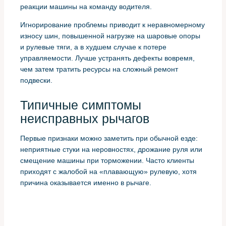
реакции машины на команду водителя.
Игнорирование проблемы приводит к неравномерному
износу шин, повышенной нагрузке на шаровые опоры
и рулевые тяги, а в худшем случае к потере
управляемости. Лучше устранять дефекты вовремя,
чем затем тратить ресурсы на сложный ремонт
подвески.
Типичные симптомы
неисправных рычагов
Первые признаки можно заметить при обычной езде:
неприятные стуки на неровностях, дрожание руля или
смещение машины при торможении. Часто клиенты
приходят с жалобой на «плавающую» рулевую, хотя
причина оказывается именно в рычаге.
При визуальном осмотре обращаю внимание на
трещины резинометаллических опор, люфт в шаровых,
следы коррозии и деформацию самого рычага.