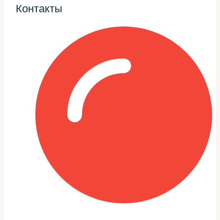
Контакты
Диагностику дополняю контролем развала-схождения
на стенде и проверкой зазоров под нагрузкой.
Инструменты, запчасти и
подготовка к работе
Грамотная подготовка экономит время и снижает
риски. Нужны качественные домкраты и подставки,
набор трещоток и головок, съёмник шаровых,
динамометрический ключ и стенд для регулировки
схождения.
Запчасти подбираю так: оригинальные элементы либо
доведённые до заводского уровня аналоги от
проверенных поставщиков. Обязательно проверяю
маркировку и детали креплений, чтобы не столкнуться
с несовместимостью при сборке.
Короткая таблица: основные