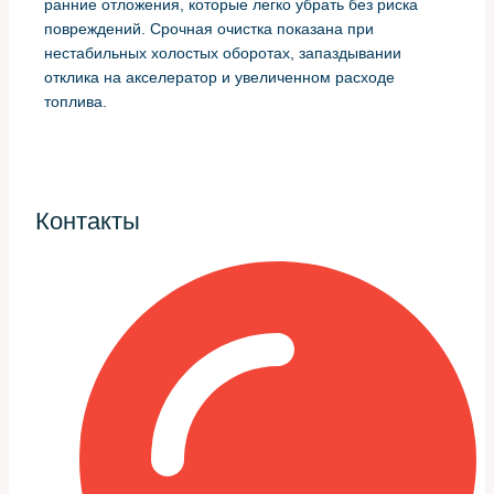
ранние отложения, которые легко убрать без риска
повреждений. Срочная очистка показана при
нестабильных холостых оборотах, запаздывании
отклика на акселератор и увеличенном расходе
топлива.
Если на приборной панели загорелась контрольная
лампа или появились коды, связанные с системой
управления впуском, стоит не откладывать
диагностику. Но даже при отсутствии ошибок
Контакты
регулярная профилактика продлевает срок службы
узла и сопутствующих датчиков.
Инструменты и расходные
материалы
Для корректной работы понадобится набор трещоток и
воротков, тонкие отвертки, чистящая жидкость для
дроссельных заслонок, безворсовые салфетки и, при
необходимости, новые прокладки. Важна чистящая
смесь, рассчитанная именно для систем впуска;