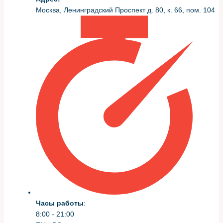
Перед началом выключите зажигание и дайте
Москва, Ленинградский Проспект д. 80, к. 66, пом. 104
двигателю остыть, чтобы избежать ожогов и случайных
замыканий. Отсоединение аккумулятора уменьшит
риск повреждения электроники при снятии разъемов
датчиков.
Документируйте расположение всех шлангов и
разъемов, фотография поможет при обратной сборке.
Заменяйте изношенные хомуты и прокладки, так как
повторное использование старых деталей часто
приводит к подсосам воздуха и некорректной работе
системы.
Пошаговая инструкция по
безопасной очистке
Процесс разбивается на подготовительные, чистящие
и финальные этапы, каждый требует аккуратности и
Часы работы
:
внимания к деталям. Ниже — упрощённая
8:00 - 21:00
последовательность работ, которую выполняю в