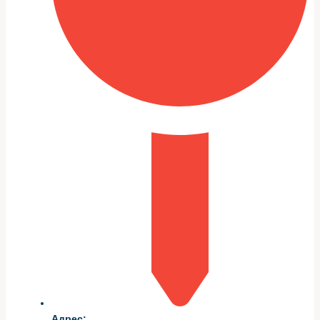
агрессивные растворители могут повредить
уплотнения и датчики.
Ниже приведена краткая таблица с рекомендованными
позициями и их назначением.
Инструмент /
Назначение
расходник
Набор головок и
Снятие корпуса фильтра и
вороток
дроссельного узла
Чистящее средство
Растворение нагара без
для впуска
повреждения покрытий
Безворсовые
Удаление остатков и финишная
салфетки
протирка
Новые прокладки и
Замена при снятии для
хомуты
герметичности
Подготовка к работе: важные
шаги перед разборкой
Адрес: