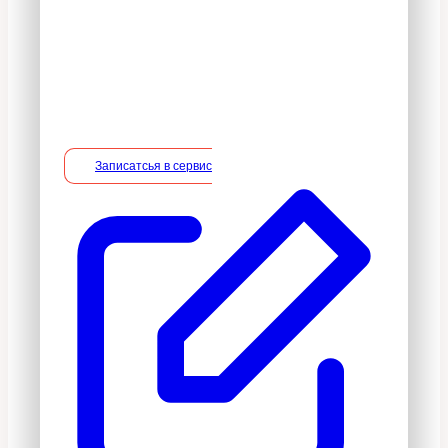
срока владелец вправе потребовать
устранение недостатков в услуге на
безвозмездной основе, включая
необходимые работы по монтажу/
демонтажу.
Записатсья в сервис