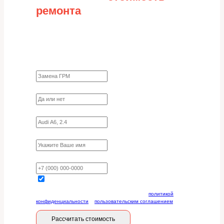
ремонта
Заполните форму для точного расчета
стоимости
Какие работы нужно сделать?
Требуются ли запчасти?
Укажите марку, модель, двигатель
Имя
Ваш телефон
Отправляя данную форму, вы соглашаетесь с
политикой
конфиденциальности
и
пользовательским соглашением
Рассчитать стоимость